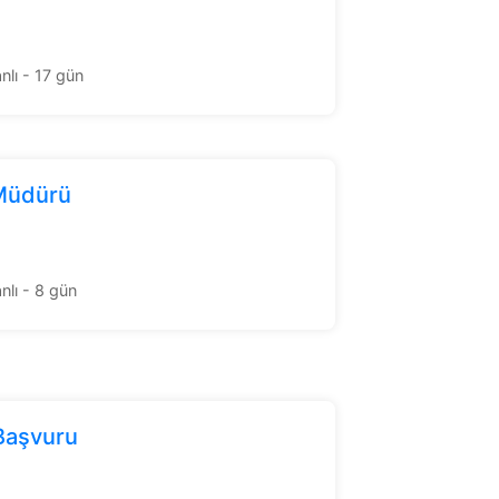
lı - 17 gün
 Müdürü
lı - 8 gün
Başvuru